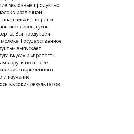
кие молочные продукты»
молоко различной
ана, сливки, творог и
ое несоленое, сухое
серты. Вся продукция
 молока! Государственное
дукты» выпускает
га вкуса» и «Крепость
Беларуси но и за ее
стижения современного
и и изучение
ось высоких результатов