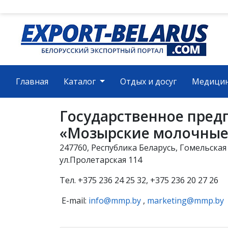
(current)
Главная
Каталог
Отдых и досуг
Медици
Государственное пред
«Мозырские молочные
247760, Республика Беларусь, Гомельская 
ул.Пролетарская 114
Тел. +375 236 24 25 32, +375 236 20 27 26
E-mail:
info@mmp.by
,
marketing@mmp.by