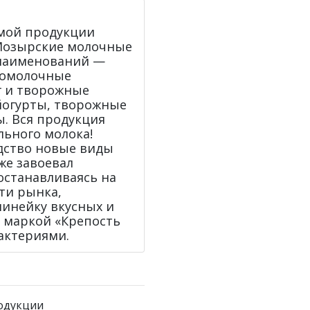
емой продукции
Мозырские молочные
 наименований —
ломолочные
г и творожные
 йогурты, творожные
. Вся продукция
льного молока!
дство новые виды
же завоевал
останавливаясь на
ти рынка,
инейку вкусных и
 маркой «Крепость
актериями.
родукции